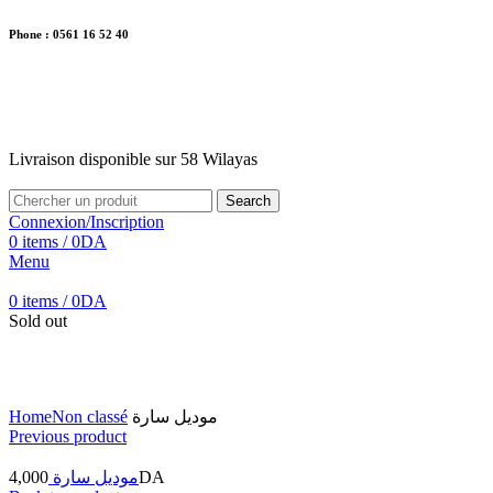
Phone : 0561 16 52 40
26 Av. Kaoula Mokhtar, Wilaya de Jijel
Livraison disponible sur 58 Wilayas
Livraison disponible sur 58 Wilayas
Search
Connexion/Inscription
0
items
/
0
DA
Menu
0
items
/
0
DA
Sold out
Click to enlarge
Home
Non classé
موديل سارة
Previous product
4,000
موديل سارة
DA