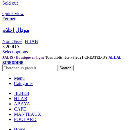
Sold out
Quick view
Fermer
مودال احلام
Non classé
,
HIJAB
3,200
DA
Select options
JALIS - Boutique en ligne
Tous droits réservé 2021 CREATED BY
ALLAL
ZINEDDINE
Search
Menu
Categories
JILBEB
HIJAB
ABAYA
CAPE
MANTEAUX
FOULARD
Home