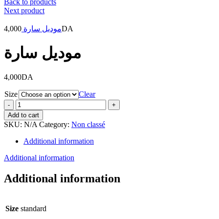
Back to products
Next product
4,000
موديل سارة
DA
موديل سارة
4,000
DA
Size
Clear
موديل
سارة
Add to cart
quantity
SKU:
N/A
Category:
Non classé
Additional information
Additional information
Additional information
Size
standard