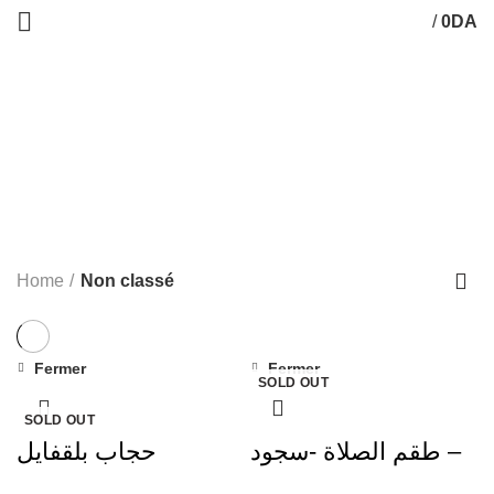
/
0
DA
Non classé
Categories
ALL
PRODUIT
NON CLASSÉ
49 PRODUIT
ABAYA
88 PRODUIT
CAPE
67 PRODUIT
FOULARD
21 PRODUIT
HIJAB
854 PRODUIT
JILBEB
984 PRODUIT
MANTEAUX
0 PRODUIT
اونصومبل
126 PRODUIT
طقم الصلاة
55 PRODUIT
Home
Non classé
Fermer
Fermer
-16%
SOLD OUT
SOLD OUT
طقم الصلاة -سجود –
حجاب بلقفايل