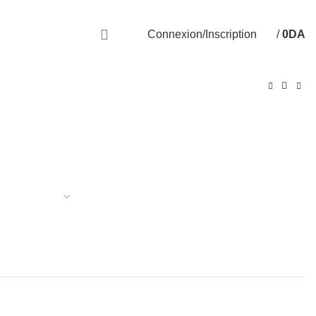
Livraison disponible sur 58 Wilayas
Connexion/Inscription
/
0
DA