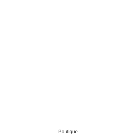
AL ZINEDDINE
Boutique