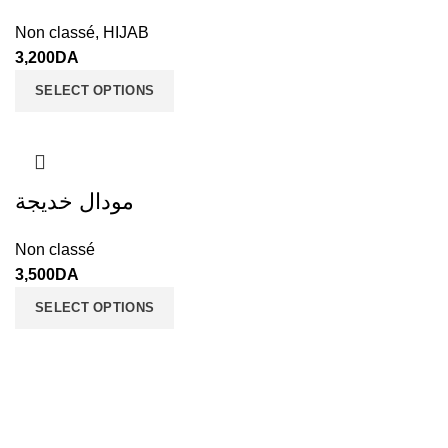
Non classé
,
HIJAB
3,200
DA
SELECT OPTIONS
مودال خديجة
Non classé
3,500
DA
SELECT OPTIONS
JALIS - Boutique en ligne
Tous droits réservé 2021 CREATED BY
ALL