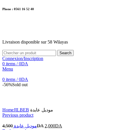
Phone : 0561 16 52 40
26 Av. Kaoula Mokhtar, Wilaya de Jijel
Livraison disponible sur 58 Wilayas
Livraison disponible sur 58 Wilayas
Search
Connexion/Inscription
0
items
/
0
DA
Menu
0
items
/
0
DA
-56%
Sold out
Click to enlarge
Home
JILBEB
موديل عايدة
Previous product
4,500
موديل عايدة
DA
2,000
DA