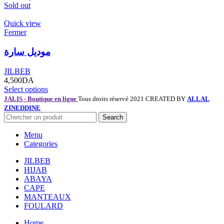
Sold out
Quick view
Fermer
موديل سارة
JILBEB
4,500
DA
Select options
JALIS - Boutique en ligne
Tous droits réservé 2021 CREATED BY
ALLAL
ZINEDDINE
Search
Menu
Categories
JILBEB
HIJAB
ABAYA
CAPE
MANTEAUX
FOULARD
Home