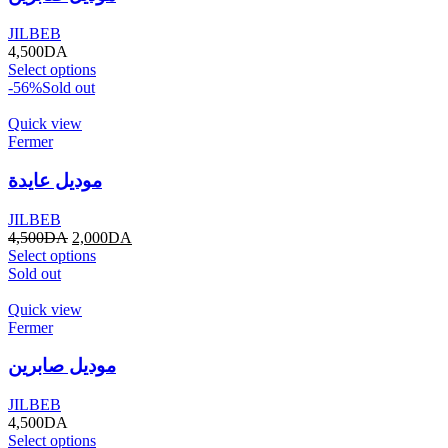
JILBEB
4,500
DA
Select options
-56%
Sold out
Quick view
Fermer
موديل عايدة
JILBEB
4,500
DA
2,000
DA
Select options
Sold out
Quick view
Fermer
موديل صابرين
JILBEB
4,500
DA
Select options