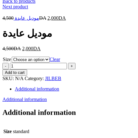
Back to products
Next product
4,500
موديل عايدة
DA
2,000
DA
موديل عايدة
4,500
DA
2,000
DA
Size
Clear
موديل
عايدة
Add to cart
quantity
SKU:
N/A
Category:
JILBEB
Additional information
Additional information
Additional information
Size
standard