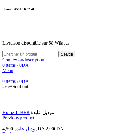
Phone : 0561 16 52 40
26 Av. Kaoula Mokhtar, Wilaya de Jijel
Livraison disponible sur 58 Wilayas
Livraison disponible sur 58 Wilayas
Search
Connexion/Inscription
0
items
/
0
DA
Menu
0
items
/
0
DA
-56%
Sold out
Click to enlarge
Home
JILBEB
موديل عايدة
Previous product
4,500
موديل عايدة
DA
2,000
DA