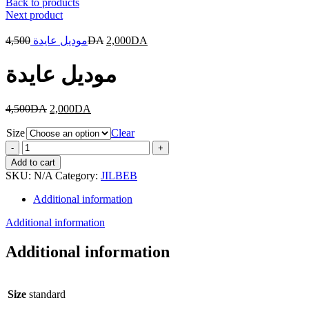
Back to products
Next product
4,500
موديل عايدة
DA
2,000
DA
موديل عايدة
4,500
DA
2,000
DA
Size
Clear
موديل
عايدة
Add to cart
quantity
SKU:
N/A
Category:
JILBEB
Additional information
Additional information
Additional information
Size
standard