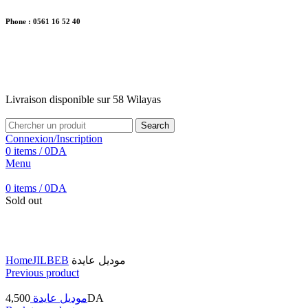
Phone : 0561 16 52 40
26 Av. Kaoula Mokhtar, Wilaya de Jijel
Livraison disponible sur 58 Wilayas
Livraison disponible sur 58 Wilayas
Search
Connexion/Inscription
0
items
/
0
DA
Menu
0
items
/
0
DA
Sold out
Click to enlarge
Home
JILBEB
موديل عايدة
Previous product
4,500
موديل عايدة
DA