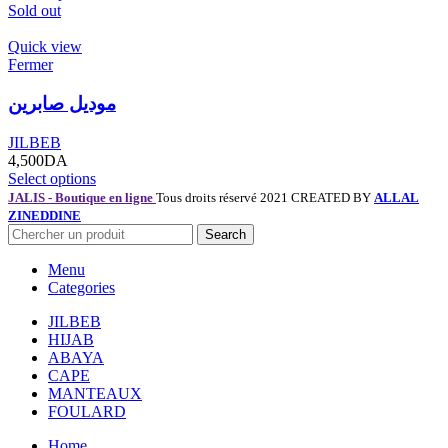
Sold out
Quick view
Fermer
موديل صابرين
JILBEB
4,500
DA
Select options
JALIS - Boutique en ligne
Tous droits réservé 2021 CREATED BY
ALLAL
ZINEDDINE
Search
Menu
Categories
JILBEB
HIJAB
ABAYA
CAPE
MANTEAUX
FOULARD
Home