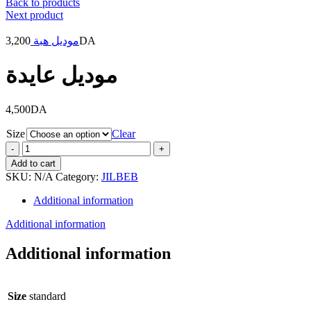
Back to products
Next product
3,200
موديل هبة
DA
موديل عايدة
4,500
DA
Size
Clear
موديل
عايدة
Add to cart
quantity
SKU:
N/A
Category:
JILBEB
Additional information
Additional information
Additional information
Size
standard