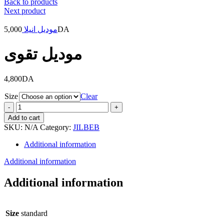
Back to products
Next product
5,000
موديل انيلا
DA
موديل تقوى
4,800
DA
Size
Clear
موديل
تقوى
Add to cart
quantity
SKU:
N/A
Category:
JILBEB
Additional information
Additional information
Additional information
Size
standard