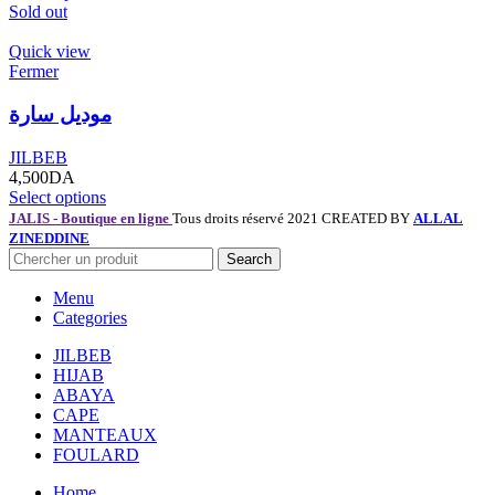
Sold out
Quick view
Fermer
موديل سارة
JILBEB
4,500
DA
Select options
JALIS - Boutique en ligne
Tous droits réservé 2021 CREATED BY
ALLAL
ZINEDDINE
Search
Menu
Categories
JILBEB
HIJAB
ABAYA
CAPE
MANTEAUX
FOULARD
Home