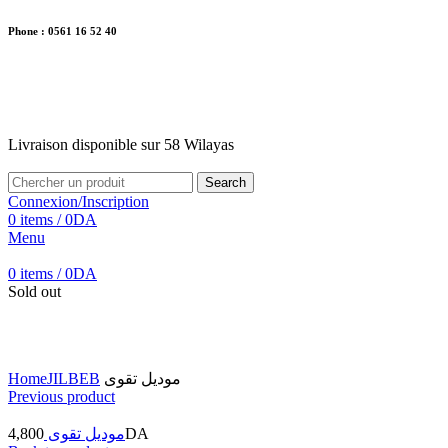
Phone : 0561 16 52 40
26 Av. Kaoula Mokhtar, Wilaya de Jijel
Livraison disponible sur 58 Wilayas
Livraison disponible sur 58 Wilayas
Search
Connexion/Inscription
0
items
/
0
DA
Menu
0
items
/
0
DA
Sold out
Click to enlarge
Home
JILBEB
موديل تقوى
Previous product
4,800
موديل تقوى
DA