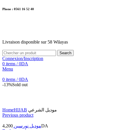
Phone : 0561 16 52 40
26 Av. Kaoula Mokhtar, Wilaya de Jijel
Livraison disponible sur 58 Wilayas
Livraison disponible sur 58 Wilayas
Search
Connexion/Inscription
0
items
/
0
DA
Menu
0
items
/
0
DA
-13%
Sold out
Click to enlarge
Home
HIJAB
موديل الشرعي
Previous product
4,200
موديل نورسين
DA