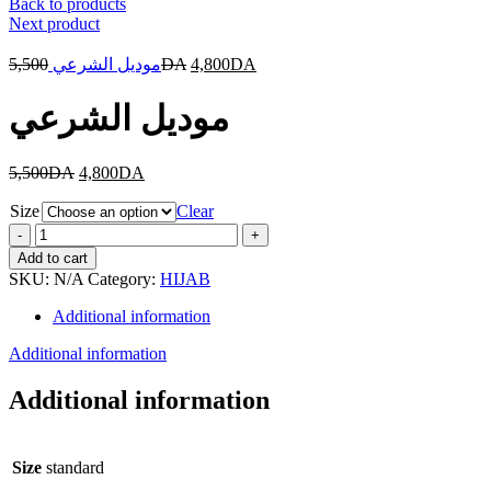
Back to products
Next product
5,500
موديل الشرعي
DA
4,800
DA
موديل الشرعي
5,500
DA
4,800
DA
Size
Clear
موديل
الشرعي
Add to cart
quantity
SKU:
N/A
Category:
HIJAB
Additional information
Additional information
Additional information
Size
standard