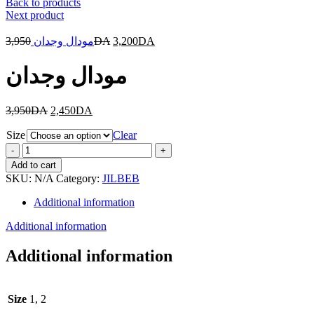
Back to products
Next product
3,950
مودال وجدان
DA
3,200
DA
مودال وجدان
3,950
DA
2,450
DA
Size
Clear
مودال
وجدان
Add to cart
quantity
SKU:
N/A
Category:
JILBEB
Additional information
Additional information
Additional information
Size
1, 2