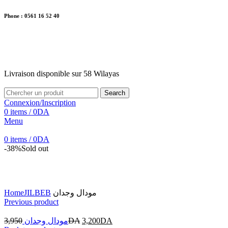
Phone : 0561 16 52 40
26 Av. Kaoula Mokhtar, Wilaya de Jijel
Livraison disponible sur 58 Wilayas
Livraison disponible sur 58 Wilayas
Search
Connexion/Inscription
0
items
/
0
DA
Menu
0
items
/
0
DA
-38%
Sold out
Click to enlarge
Home
JILBEB
مودال وجدان
Previous product
3,950
مودال وجدان
DA
3,200
DA