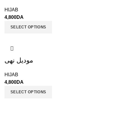
HIJAB
4,800
DA
SELECT OPTIONS
موديل نهى
HIJAB
4,800
DA
SELECT OPTIONS
JALIS - Boutique en ligne
Tous droits réservé 2021 CREATED BY
ALL