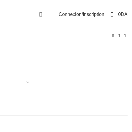
Livraison disponible sur 58 Wilayas
0
Connexion/Inscription
0
DA