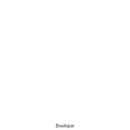
AL ZINEDDINE
Boutique