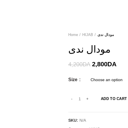
Home
HIJAB
مودال ندى
-33%
مودال ندى
2,800
DA
4,200
DA
Size
ADD TO CART
SKU:
N/A