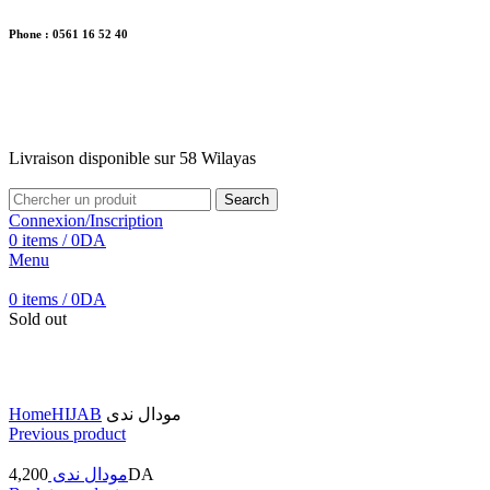
Phone : 0561 16 52 40
26 Av. Kaoula Mokhtar, Wilaya de Jijel
Livraison disponible sur 58 Wilayas
Livraison disponible sur 58 Wilayas
Search
Connexion/Inscription
0
items
/
0
DA
Menu
0
items
/
0
DA
Sold out
Click to enlarge
Home
HIJAB
مودال ندى
Previous product
4,200
مودال ندى
DA