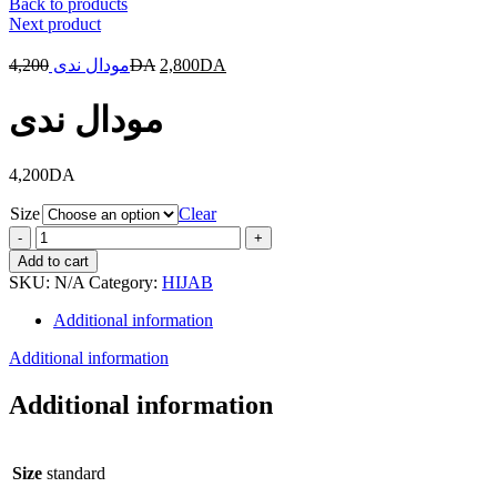
Back to products
Next product
4,200
مودال ندى
DA
2,800
DA
مودال ندى
4,200
DA
Size
Clear
مودال
ندى
Add to cart
quantity
SKU:
N/A
Category:
HIJAB
Additional information
Additional information
Additional information
Size
standard