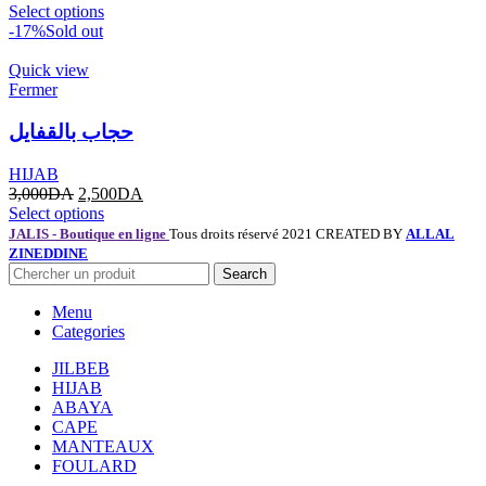
Select options
-17%
Sold out
Quick view
Fermer
حجاب بالقفايل
HIJAB
3,000
DA
2,500
DA
Select options
JALIS - Boutique en ligne
Tous droits réservé 2021 CREATED BY
ALLAL
ZINEDDINE
Search
Menu
Categories
JILBEB
HIJAB
ABAYA
CAPE
MANTEAUX
FOULARD