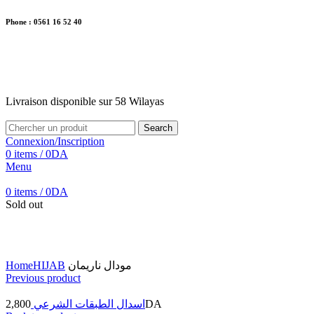
Phone : 0561 16 52 40
26 Av. Kaoula Mokhtar, Wilaya de Jijel
Livraison disponible sur 58 Wilayas
Livraison disponible sur 58 Wilayas
Search
Connexion/Inscription
0
items
/
0
DA
Menu
0
items
/
0
DA
Sold out
Click to enlarge
Home
HIJAB
مودال ناريمان
Previous product
2,800
اسدال الطبقات الشرعي
DA