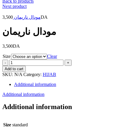
Back to products
Next product
3,500
مودال ناريمان
DA
مودال ناريمان
3,500
DA
Size
Clear
مودال
ناريمان
Add to cart
quantity
SKU:
N/A
Category:
HIJAB
Additional information
Additional information
Additional information
Size
standard