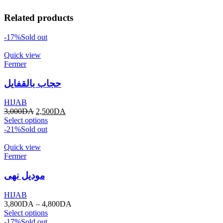
Related products
-17%
Sold out
Quick view
Fermer
حجاب بالقفايل
HIJAB
3,000
DA
2,500
DA
Select options
-21%
Sold out
Quick view
Fermer
موديل نهى
HIJAB
3,800
DA
–
4,800
DA
Select options
-17%
Sold out