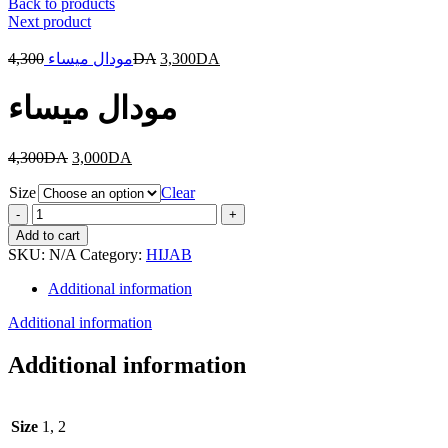
Back to products
Next product
4,300
مودال ميساء
DA
3,300
DA
مودال ميساء
4,300
DA
3,000
DA
Size
Clear
مودال
ميساء
Add to cart
quantity
SKU:
N/A
Category:
HIJAB
Additional information
Additional information
Additional information
Size
1, 2