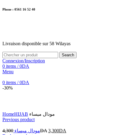
Phone : 0561 16 52 40
26 Av. Kaoula Mokhtar, Wilaya de Jijel
Livraison disponible sur 58 Wilayas
Livraison disponible sur 58 Wilayas
Search
Connexion/Inscription
0
items
/
0
DA
Menu
0
items
/
0
DA
-30%
Click to enlarge
Home
HIJAB
مودال ميساء
Previous product
4,300
مودال ميساء
DA
3,300
DA