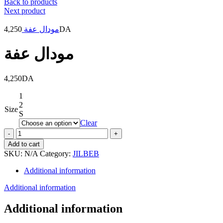
Back to products
Next product
4,250
مودال عفة
DA
مودال عفة
4,250
DA
1
2
Size
S
Clear
مودال
عفة
Add to cart
quantity
SKU:
N/A
Category:
JILBEB
Additional information
Additional information
Additional information