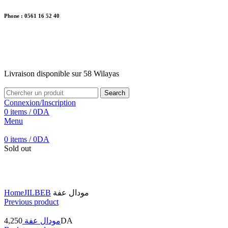
Phone : 0561 16 52 40
26 Av. Kaoula Mokhtar, Wilaya de Jijel
Livraison disponible sur 58 Wilayas
Livraison disponible sur 58 Wilayas
Search
Connexion/Inscription
0
items
/
0
DA
Menu
0
items
/
0
DA
Sold out
Click to enlarge
Home
JILBEB
مودال عفة
Previous product
4,250
مودال عفة
DA