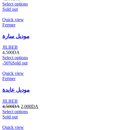
Select options
Sold out
Quick view
Fermer
موديل سارة
JILBEB
4,500
DA
Select options
-56%
Sold out
Quick view
Fermer
موديل عايدة
JILBEB
4,500
DA
2,000
DA
Select options
Sold out
Quick view