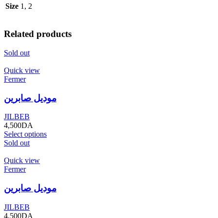
Size
1, 2
Related products
Sold out
Quick view
Fermer
موديل صابرين
JILBEB
4,500
DA
Select options
Sold out
Quick view
Fermer
موديل صابرين
JILBEB
4,500
DA