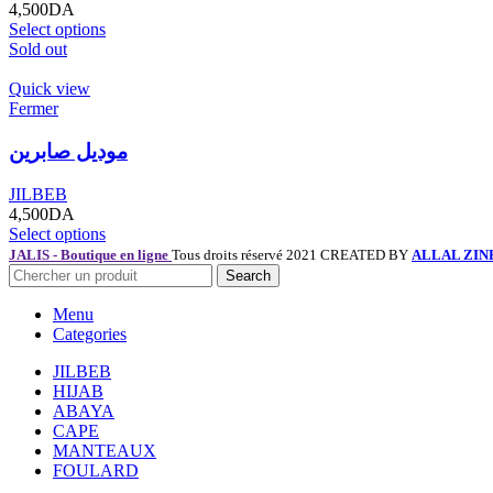
4,500
DA
Select options
Sold out
Quick view
Fermer
موديل صابرين
JILBEB
4,500
DA
Select options
JALIS - Boutique en ligne
Tous droits réservé 2021 CREATED BY
ALLAL ZIN
Search
Menu
Categories
JILBEB
HIJAB
ABAYA
CAPE
MANTEAUX
FOULARD