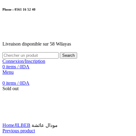
Phone : 0561 16 52 40
26 Av. Kaoula Mokhtar, Wilaya de Jijel
Livraison disponible sur 58 Wilayas
Livraison disponible sur 58 Wilayas
Search
Connexion/Inscription
0
items
/
0
DA
Menu
0
items
/
0
DA
Sold out
Click to enlarge
Home
JILBEB
مودال عائشة
Previous product