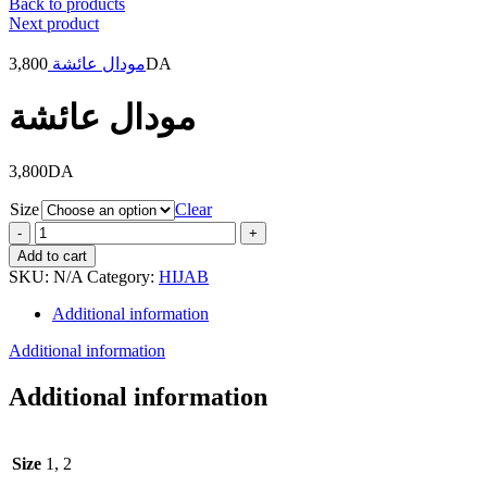
Back to products
Next product
3,800
مودال عائشة
DA
مودال عائشة
3,800
DA
Size
Clear
مودال
عائشة
Add to cart
quantity
SKU:
N/A
Category:
HIJAB
Additional information
Additional information
Additional information
Size
1, 2