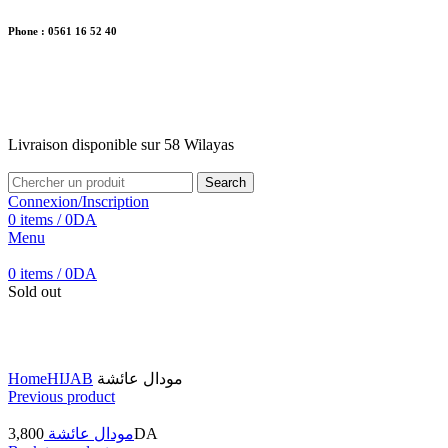
Phone : 0561 16 52 40
26 Av. Kaoula Mokhtar, Wilaya de Jijel
Livraison disponible sur 58 Wilayas
Livraison disponible sur 58 Wilayas
Search
Connexion/Inscription
0
items
/
0
DA
Menu
0
items
/
0
DA
Sold out
Click to enlarge
Home
HIJAB
مودال عائشة
Previous product
3,800
مودال عائشة
DA