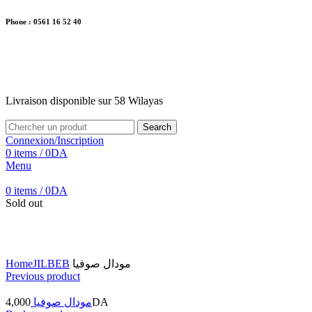
Phone : 0561 16 52 40
26 Av. Kaoula Mokhtar, Wilaya de Jijel
Livraison disponible sur 58 Wilayas
Livraison disponible sur 58 Wilayas
Search
Connexion/Inscription
0
items
/
0
DA
Menu
0
items
/
0
DA
Sold out
Click to enlarge
Home
JILBEB
مودال صوفيا
Previous product
4,000
مودال صوفيا
DA