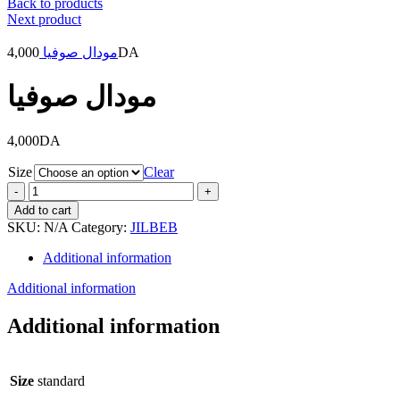
Back to products
Next product
4,000
مودال صوفيا
DA
مودال صوفيا
4,000
DA
Size
Clear
مودال
صوفيا
Add to cart
quantity
SKU:
N/A
Category:
JILBEB
Additional information
Additional information
Additional information
Size
standard