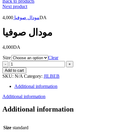
Back to products
Next product
4,000
مودال صوفيا
DA
مودال صوفيا
4,000
DA
Size
Clear
مودال
صوفيا
Add to cart
quantity
SKU:
N/A
Category:
JILBEB
Additional information
Additional information
Additional information
Size
standard