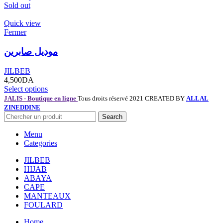
Sold out
Quick view
Fermer
موديل صابرين
JILBEB
4,500
DA
Select options
JALIS - Boutique en ligne
Tous droits réservé 2021 CREATED BY
ALLAL
ZINEDDINE
Search
Menu
Categories
JILBEB
HIJAB
ABAYA
CAPE
MANTEAUX
FOULARD
Home