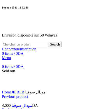
Phone : 0561 16 52 40
26 Av. Kaoula Mokhtar, Wilaya de Jijel
Livraison disponible sur 58 Wilayas
Livraison disponible sur 58 Wilayas
Search
Connexion/Inscription
0
items
/
0
DA
Menu
0
items
/
0
DA
Sold out
Click to enlarge
Home
JILBEB
مودال صوفيا
Previous product
4,000
مودال صوفيا
DA