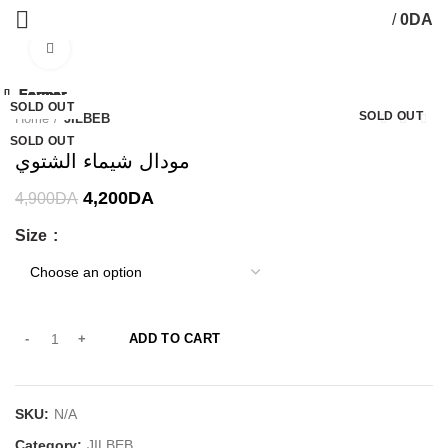
/
0
DA
Click to enlarge
-14%
Fermer
Fermer
Fermer
Fermer
Fermer
Fermer
Fermer
Fermer
SOLD OUT
SOLD OUT
-56%
SOLD OUT
SOLD OUT
SOLD OUT
SOLD OUT
SOLD OUT
SOLD OUT
Home
JILBEB
SOLD OUT
مودال شيماء الشتوي
4,200
DA
4,900
DA
Size
ADD TO CART
SKU:
N/A
Category:
JILBEB