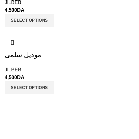
JILBEB
4,500
DA
SELECT OPTIONS
موديل سلمى
JILBEB
4,500
DA
SELECT OPTIONS
JALIS - Boutique en ligne
Tous droits réservé 2021 CREATED BY
ALL