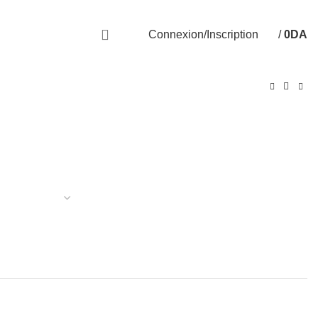
Livraison disponible sur 58 Wilayas
Connexion/Inscription
/
0
DA