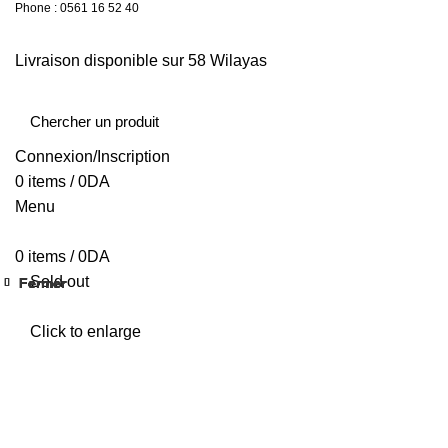
Phone : 0561 16 52 40
26 Av. Kaoula Mokhtar, Wilaya de Jijel
Livraison disponible sur 58 Wilayas
Livraison disponible sur 58 Wilayas
Connexion/Inscription
0
items
/
0
DA
Menu
0
items
/
0
DA
Sold out
Fermer
Fermer
Fermer
Fermer
Fermer
Fermer
Fermer
Fermer
Click to enlarge