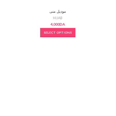
SOLD OUT
SOLD OU
موديل منى
HIJAB
4,000
DA
SELECT OPTIONS