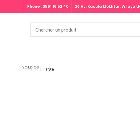
Phone : 0561 16 52 40
26 Av. Kaoula Mokhtar, Wilaya de
SOLD OUT
Click to enlarge