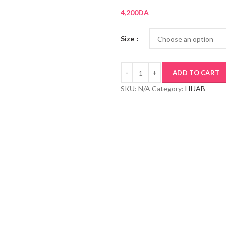
4,200
DA
Size
ADD TO CART
SKU:
N/A
Category:
HIJAB