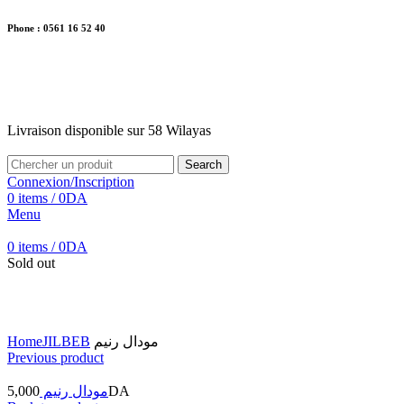
Phone : 0561 16 52 40
26 Av. Kaoula Mokhtar, Wilaya de Jijel
Livraison disponible sur 58 Wilayas
Livraison disponible sur 58 Wilayas
Search
Connexion/Inscription
0
items
/
0
DA
Menu
0
items
/
0
DA
Sold out
Click to enlarge
Home
JILBEB
مودال رنيم
Previous product
5,000
مودال رنيم
DA