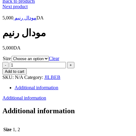
Back to products
Next product
5,000
مودال رنيم
DA
مودال رنيم
5,000
DA
Size
Clear
مودال
رنيم
Add to cart
quantity
SKU:
N/A
Category:
JILBEB
Additional information
Additional information
Additional information
Size
1, 2