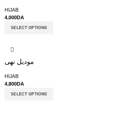
HIJAB
4,000
DA
SELECT OPTIONS
موديل نهى
HIJAB
4,800
DA
SELECT OPTIONS
JALIS - Boutique en ligne
Tous droits réservé 2021 CREATED BY
ALL