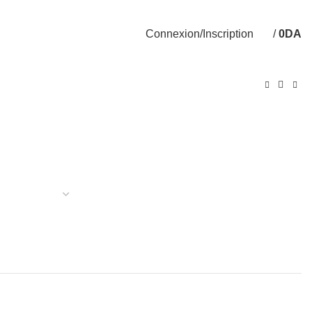
Livraison disponible sur 58 Wilayas
Connexion/Inscription
/
0
DA