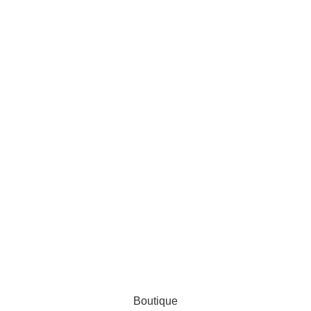
AL ZINEDDINE
Boutique