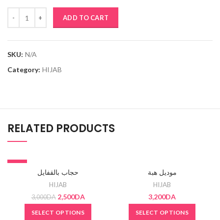
ADD TO CART
SKU:
N/A
Category:
HIJAB
RELATED PRODUCTS
-17%
SOLD OUT
موديل هبة
حجاب بالقفايل
SOLD OUT
HIJAB
HIJAB
2,500
DA
3,200
DA
3,000
DA
SELECT OPTIONS
SELECT OPTIONS