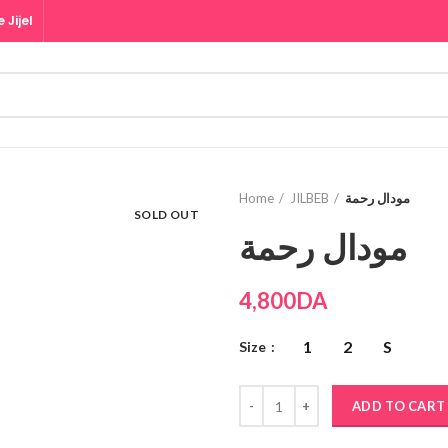
 Jijel
Home
JILBEB
مودال رحمة
SOLD OUT
مودال رحمة
4,800
DA
1
2
S
Size
ADD TO CART