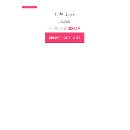
-56%
SOLD OU
موديل عايدة
SOLD OUT
JILBEB
2,000
DA
4,500
DA
SELECT OPTIONS