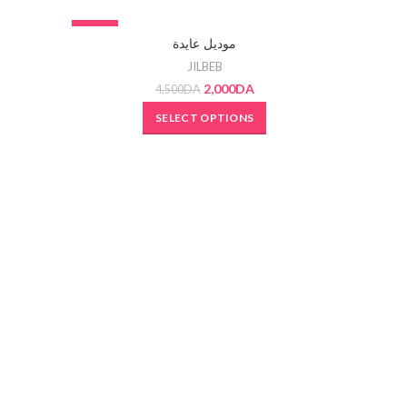
-56%
SOLD OU
موديل عايدة
SOLD OUT
JILBEB
2,000
DA
4,500
DA
SELECT OPTIONS