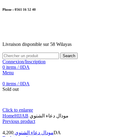
Phone : 0561 16 52 40
26 Av. Kaoula Mokhtar, Wilaya de Jijel
Livraison disponible sur 58 Wilayas
Livraison disponible sur 58 Wilayas
Search
Connexion/Inscription
0
items
/
0
DA
Menu
0
items
/
0
DA
Sold out
Click to enlarge
Home
HIJAB
مودال دعاء الشتوي
Previous product
4,200
مودال دعاء الشتوي
DA