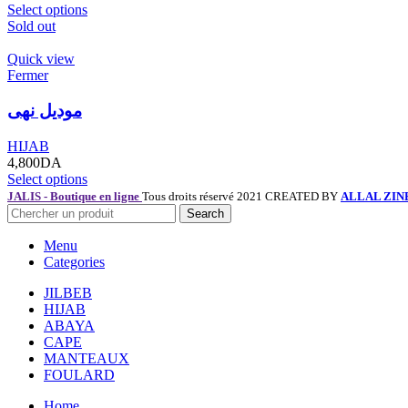
Select options
Sold out
Quick view
Fermer
موديل نهى
HIJAB
4,800
DA
Select options
JALIS - Boutique en ligne
Tous droits réservé 2021 CREATED BY
ALLAL ZIN
Search
Menu
Categories
JILBEB
HIJAB
ABAYA
CAPE
MANTEAUX
FOULARD
Home