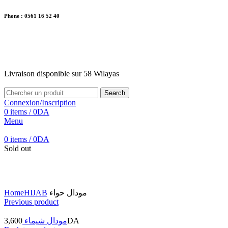
Phone : 0561 16 52 40
26 Av. Kaoula Mokhtar, Wilaya de Jijel
Livraison disponible sur 58 Wilayas
Livraison disponible sur 58 Wilayas
Search
Connexion/Inscription
0
items
/
0
DA
Menu
0
items
/
0
DA
Sold out
Click to enlarge
Home
HIJAB
مودال حواء
Previous product
3,600
مودال شيماء
DA