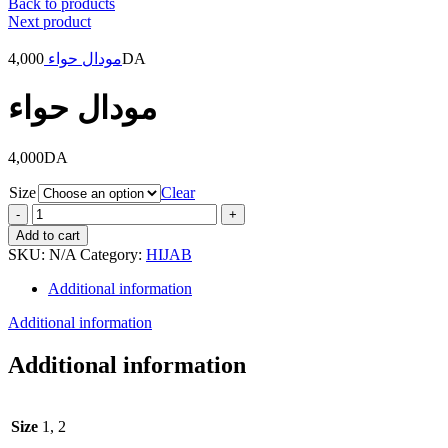
Back to products
Next product
4,000
مودال حواء
DA
مودال حواء
4,000
DA
Size
Clear
مودال
حواء
Add to cart
quantity
SKU:
N/A
Category:
HIJAB
Additional information
Additional information
Additional information
Size
1, 2