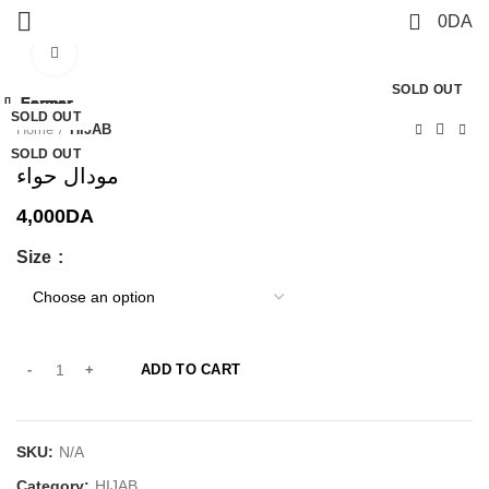
0
0
DA
Click to enlarge
SOLD OUT
Fermer
Fermer
Fermer
Fermer
Fermer
Fermer
Fermer
Fermer
-17%
SOLD OUT
-38%
SOLD OUT
-17%
SOLD OUT
SOLD OUT
SOLD OUT
Home
HIJAB
SOLD OUT
SOLD OUT
SOLD OUT
مودال حواء
4,000
DA
Size
ADD TO CART
SKU:
N/A
Category:
HIJAB