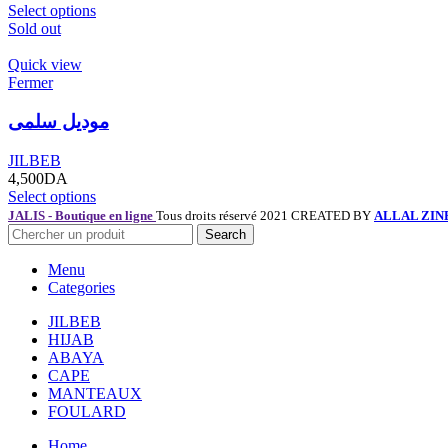
Select options
Sold out
Quick view
Fermer
موديل سلمى
JILBEB
4,500
DA
Select options
JALIS - Boutique en ligne
Tous droits réservé 2021 CREATED BY
ALLAL ZIN
Search
Menu
Categories
JILBEB
HIJAB
ABAYA
CAPE
MANTEAUX
FOULARD
Home