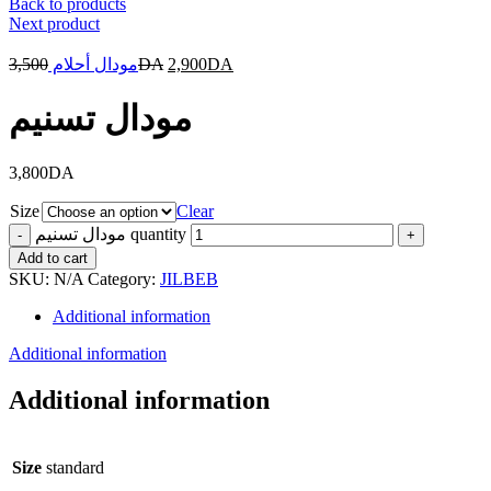
Back to products
Next product
3,500
مودال أحلام
DA
2,900
DA
مودال تسنيم
3,800
DA
Size
Clear
مودال تسنيم quantity
Add to cart
SKU:
N/A
Category:
JILBEB
Additional information
Additional information
Additional information
Size
standard