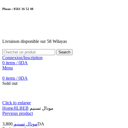
Phone : 0561 16 52 40
26 Av. Kaoula Mokhtar, Wilaya de Jijel
Livraison disponible sur 58 Wilayas
Livraison disponible sur 58 Wilayas
Search
Connexion/Inscription
0
items
/
0
DA
Menu
0
items
/
0
DA
Sold out
Click to enlarge
Home
JILBEB
مودال تسنيم
Previous product
3,800
مودال تسنيم
DA