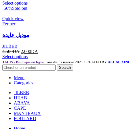
Select options
-56%
Sold out
Quick view
Fermer
موديل عايدة
JILBEB
4,500
DA
2,000
DA
Select options
JALIS - Boutique en ligne
Tous droits réservé 2021 CREATED BY
ALLAL ZIN
Search
Menu
Categories
JILBEB
HIJAB
ABAYA
CAPE
MANTEAUX
FOULARD
Home