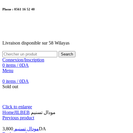
Phone : 0561 16 52 40
26 Av. Kaoula Mokhtar, Wilaya de Jijel
Livraison disponible sur 58 Wilayas
Livraison disponible sur 58 Wilayas
Search
Connexion/Inscription
0
items
/
0
DA
Menu
0
items
/
0
DA
Sold out
Click to enlarge
Home
JILBEB
مودال تسنيم
Previous product
3,800
مودال تسنيم
DA