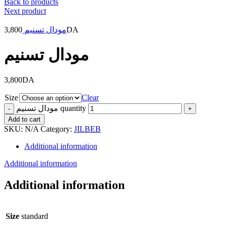
Back to products
Next product
3,800
مودال تسنيم
DA
مودال تسنيم
3,800
DA
Size
Clear
مودال تسنيم quantity
Add to cart
SKU:
N/A
Category:
JILBEB
Additional information
Additional information
Additional information
Size
standard