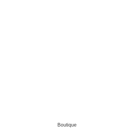
AL ZINEDDINE
Boutique