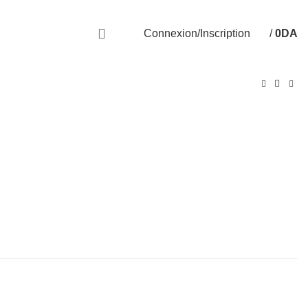
Livraison disponible sur 58 Wilayas
Connexion/Inscription
/
0
DA