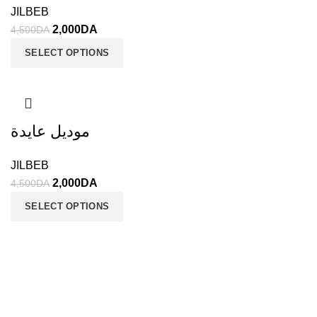
JILBEB
2,000
DA
4,500
DA
SELECT OPTIONS
موديل عايدة
JILBEB
2,000
DA
4,500
DA
SELECT OPTIONS
JALIS - Boutique en ligne
Tous droits réservé 2021 CREATED BY
ALL