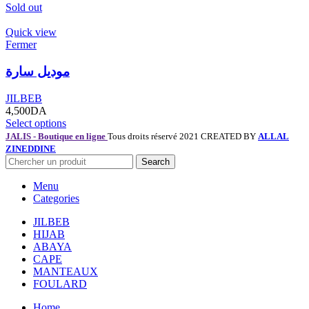
Sold out
Quick view
Fermer
موديل سارة
JILBEB
4,500
DA
Select options
JALIS - Boutique en ligne
Tous droits réservé 2021 CREATED BY
ALLAL
ZINEDDINE
Search
Menu
Categories
JILBEB
HIJAB
ABAYA
CAPE
MANTEAUX
FOULARD
Home