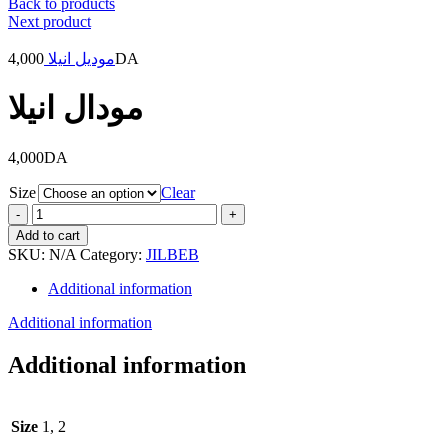
Back to products
Next product
4,000
موديل انيلا
DA
مودال انيلا
4,000
DA
Size
Clear
مودال
انيلا
Add to cart
quantity
SKU:
N/A
Category:
JILBEB
Additional information
Additional information
Additional information
Size
1, 2