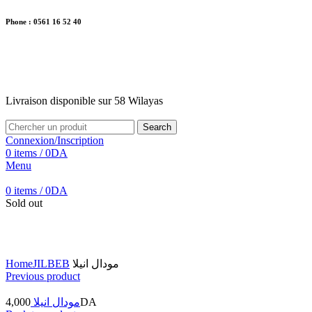
Phone : 0561 16 52 40
26 Av. Kaoula Mokhtar, Wilaya de Jijel
Livraison disponible sur 58 Wilayas
Livraison disponible sur 58 Wilayas
Search
Connexion/Inscription
0
items
/
0
DA
Menu
0
items
/
0
DA
Sold out
Click to enlarge
Home
JILBEB
مودال انيلا
Previous product
4,000
مودال انيلا
DA