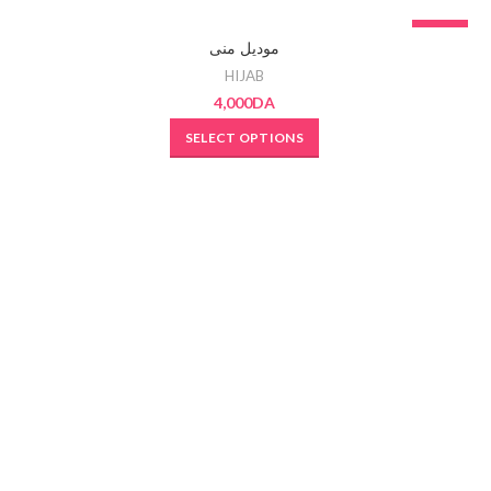
SOLD OUT
-17%
موديل منى
SOLD OU
HIJAB
4,000
DA
SELECT OPTIONS