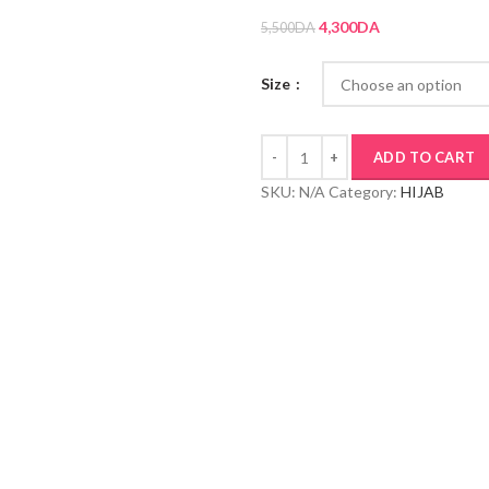
4,300
DA
5,500
DA
Size
ADD TO CART
SKU:
N/A
Category:
HIJAB