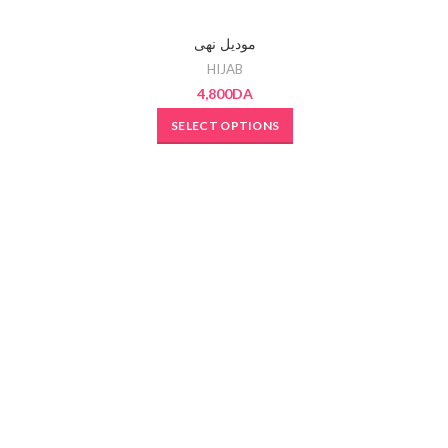
SOLD OUT
SOLD OU
موديل نهى
HIJAB
4,800
DA
SELECT OPTIONS