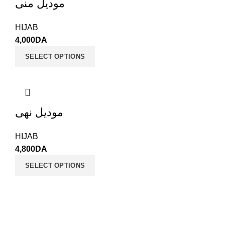
موديل منى
HIJAB
4,000
DA
SELECT OPTIONS
موديل نهى
HIJAB
4,800
DA
SELECT OPTIONS
JALIS - Boutique en ligne
Tous droits réservé 2021 CREATED BY
ALL