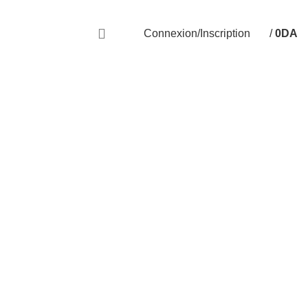
Livraison disponible sur 58 Wilayas
Connexion/Inscription
/
0
DA