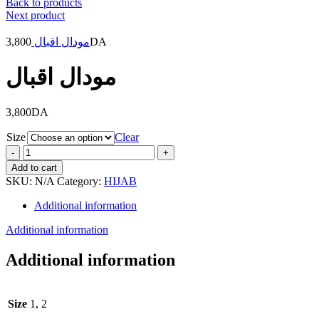
Back to products
Next product
3,800
مودال اقبال
DA
مودال اقبال
3,800
DA
Size
Clear
مودال
اقبال
Add to cart
quantity
SKU:
N/A
Category:
HIJAB
Additional information
Additional information
Additional information
Size
1, 2