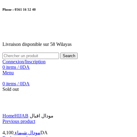
Phone : 0561 16 52 40
26 Av. Kaoula Mokhtar, Wilaya de Jijel
Livraison disponible sur 58 Wilayas
Livraison disponible sur 58 Wilayas
Search
Connexion/Inscription
0
items
/
0
DA
Menu
0
items
/
0
DA
Sold out
Click to enlarge
Home
HIJAB
مودال اقبال
Previous product
4,100
مودال شيماء
DA