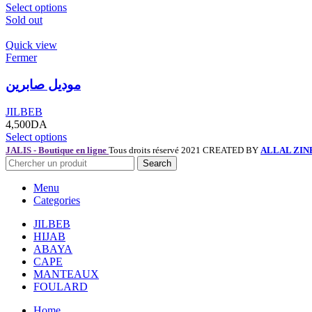
Select options
Sold out
Quick view
Fermer
موديل صابرين
JILBEB
4,500
DA
Select options
JALIS - Boutique en ligne
Tous droits réservé 2021 CREATED BY
ALLAL ZIN
Search
Menu
Categories
JILBEB
HIJAB
ABAYA
CAPE
MANTEAUX
FOULARD
Home