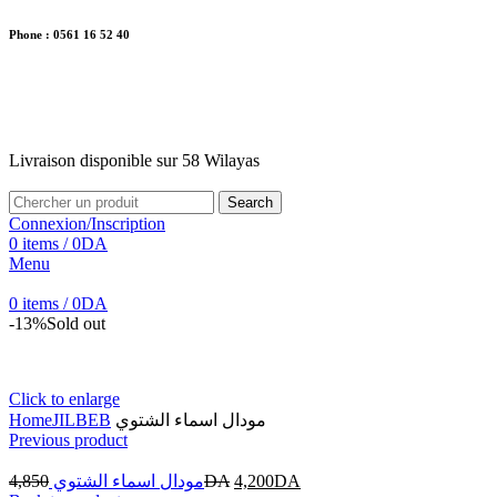
Phone : 0561 16 52 40
26 Av. Kaoula Mokhtar, Wilaya de Jijel
Livraison disponible sur 58 Wilayas
Livraison disponible sur 58 Wilayas
Search
Connexion/Inscription
0
items
/
0
DA
Menu
0
items
/
0
DA
-13%
Sold out
Click to enlarge
Home
JILBEB
مودال اسماء الشتوي
Previous product
4,850
مودال اسماء الشتوي
DA
4,200
DA