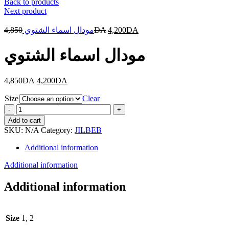
Back to products
Next product
4,850
مودال اسماء الشتوي
DA
4,200
DA
مودال اسماء الشتوي
4,850
DA
4,200
DA
Size
Clear
مودال
اسماء
Add to cart
الشتوي
SKU:
N/A
Category:
JILBEB
quantity
Additional information
Additional information
Additional information
Size
1, 2