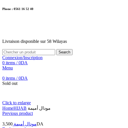
Phone : 0561 16 52 40
26 Av. Kaoula Mokhtar, Wilaya de Jijel
Livraison disponible sur 58 Wilayas
Livraison disponible sur 58 Wilayas
Search
Connexion/Inscription
0
items
/
0
DA
Menu
0
items
/
0
DA
Sold out
Click to enlarge
Home
HIJAB
مودال أميمة
Previous product
3,500
مودال أميمة
DA