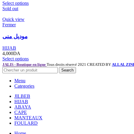
Select options
Sold out
Quick view
Fermer
موديل منى
HIJAB
4,000
DA
Select options
JALIS - Boutique en ligne
Tous droits réservé 2021 CREATED BY
ALLAL ZIN
Search
Menu
Categories
JILBEB
HIJAB
ABAYA
CAPE
MANTEAUX
FOULARD
Home