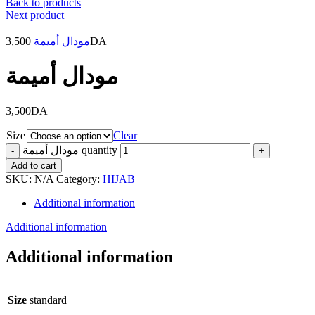
Back to products
Next product
3,500
مودال أميمة
DA
مودال أميمة
3,500
DA
Size
Clear
مودال أميمة quantity
Add to cart
SKU:
N/A
Category:
HIJAB
Additional information
Additional information
Additional information
Size
standard