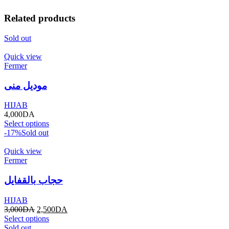
Related products
Sold out
Quick view
Fermer
موديل منى
HIJAB
4,000
DA
Select options
-17%
Sold out
Quick view
Fermer
حجاب بالقفايل
HIJAB
3,000
DA
2,500
DA
Select options
Sold out