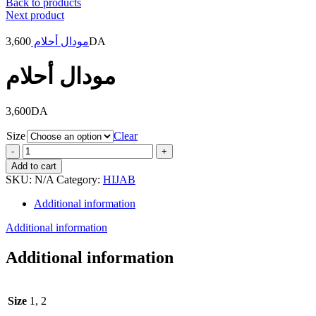
Back to products
Next product
3,600
مودال أحلام
DA
مودال أحلام
3,600
DA
Size
Clear
مودال
أحلام
Add to cart
quantity
SKU:
N/A
Category:
HIJAB
Additional information
Additional information
Additional information
Size
1, 2