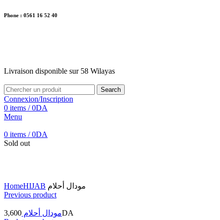
Phone : 0561 16 52 40
26 Av. Kaoula Mokhtar, Wilaya de Jijel
Livraison disponible sur 58 Wilayas
Livraison disponible sur 58 Wilayas
Search
Connexion/Inscription
0
items
/
0
DA
Menu
0
items
/
0
DA
Sold out
Click to enlarge
Home
HIJAB
مودال أحلام
Previous product
3,600
مودال أحلام
DA