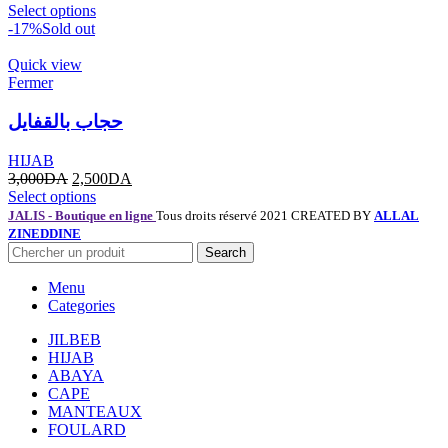
Select options
-17%
Sold out
Quick view
Fermer
حجاب بالقفايل
HIJAB
3,000
DA
2,500
DA
Select options
JALIS - Boutique en ligne
Tous droits réservé 2021 CREATED BY
ALLAL
ZINEDDINE
Search
Menu
Categories
JILBEB
HIJAB
ABAYA
CAPE
MANTEAUX
FOULARD