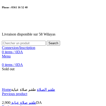
Phone : 0561 16 52 40
26 Av. Kaoula Mokhtar, Wilaya de Jijel
Livraison disponible sur 58 Wilayas
Livraison disponible sur 58 Wilayas
Search
Connexion/Inscription
0
items
/
0
DA
Menu
0
items
/
0
DA
Sold out
Click to enlarge
Home
طقم صلاة عباية
طقم الصلاة
Previous product
2,900
طقم صلاة عباية
DA