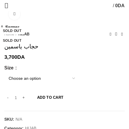
/
0
DA
Click to enlarge
Fermer
Fermer
Fermer
Fermer
Fermer
Fermer
Fermer
Fermer
SOLD OUT
SOLD OUT
-21%
SOLD OUT
SOLD OUT
SOLD OUT
SOLD OUT
SOLD OUT
Home
HIJAB
SOLD OUT
حجاب ياسمين
3,700
DA
Size
ADD TO CART
SKU:
N/A
Category:
HIJAB