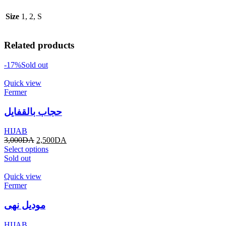
Size
1, 2, S
Related products
-17%
Sold out
Quick view
Fermer
حجاب بالقفايل
HIJAB
3,000
DA
2,500
DA
Select options
Sold out
Quick view
Fermer
موديل نهى
HIJAB