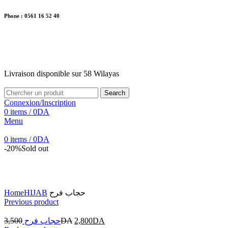
Phone : 0561 16 52 40
26 Av. Kaoula Mokhtar, Wilaya de Jijel
Livraison disponible sur 58 Wilayas
Livraison disponible sur 58 Wilayas
Search
Connexion/Inscription
0
items
/
0
DA
Menu
0
items
/
0
DA
-20%
Sold out
Click to enlarge
Home
HIJAB
حجاب فرح
Previous product
3,500
حجاب فرح
DA
2,800
DA