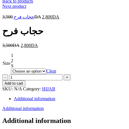
Back to products
Next product
3,500
حجاب فرح
DA
2,800
DA
حجاب فرح
3,500
DA
2,800
DA
1
2
Size
S
Clear
حجاب
فرح
Add to cart
quantity
SKU:
N/A
Category:
HIJAB
Additional information
Additional information
Additional information