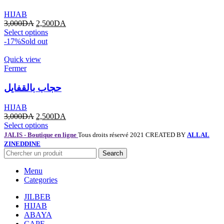
HIJAB
3,000
DA
2,500
DA
Select options
-17%
Sold out
Quick view
Fermer
حجاب بالقفايل
HIJAB
3,000
DA
2,500
DA
Select options
JALIS - Boutique en ligne
Tous droits réservé 2021 CREATED BY
ALLAL
ZINEDDINE
Search
Menu
Categories
JILBEB
HIJAB
ABAYA
CAPE