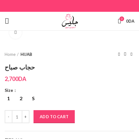
0
0
DA
Click to enlarge
Home
HIJAB
حجاب صباح
2,700
DA
Size
1
2
S
ADD TO CART