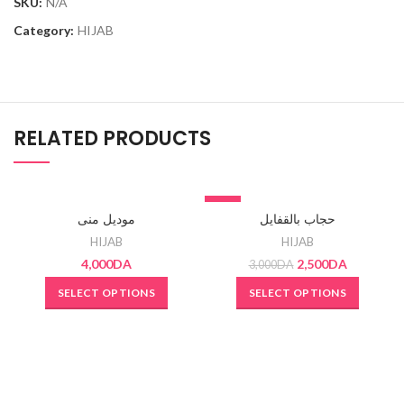
SKU:
N/A
Category:
HIJAB
RELATED PRODUCTS
SOLD OUT
-17%
حجاب بالقفايل
موديل منى
SOLD OUT
HIJAB
HIJAB
4,000
DA
2,500
DA
3,000
DA
SELECT OPTIONS
SELECT OPTIONS