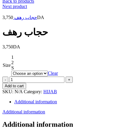
Back to products
Next product
3,750
حجاب رهف
DA
حجاب رهف
3,750
DA
1
2
Size
S
Clear
حجاب
رهف
Add to cart
quantity
SKU:
N/A
Category:
HIJAB
Additional information
Additional information
Additional information