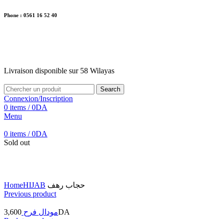
Phone : 0561 16 52 40
26 Av. Kaoula Mokhtar, Wilaya de Jijel
Livraison disponible sur 58 Wilayas
Livraison disponible sur 58 Wilayas
Search
Connexion/Inscription
0
items
/
0
DA
Menu
0
items
/
0
DA
Sold out
Click to enlarge
Home
HIJAB
حجاب رهف
Previous product
3,600
مودال فرح
DA