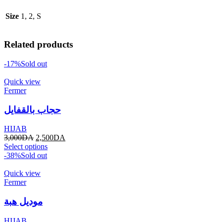
Size
1, 2, S
Related products
-17%
Sold out
Quick view
Fermer
حجاب بالقفايل
HIJAB
3,000
DA
2,500
DA
Select options
-38%
Sold out
Quick view
Fermer
موديل هبة
HIJAB