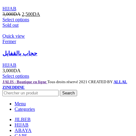
HIJAB
3,000
DA
2,500
DA
Select options
Sold out
Quick view
Fermer
حجاب بالقفايل
HIJAB
3,000
DA
Select options
JALIS - Boutique en ligne
Tous droits réservé 2021 CREATED BY
ALLAL
ZINEDDINE
Search
Menu
Categories
JILBEB
HIJAB
ABAYA
CAPE