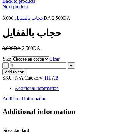
Back to products
Next product
3,000
حجاب بالقفايل
DA
2,500
DA
حجاب بالقفايل
3,000
DA
2,500
DA
Size
Clear
حجاب
بالقفايل
Add to cart
quantity
SKU:
N/A
Category:
HIJAB
Additional information
Additional information
Additional information
Size
standard