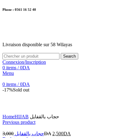
Phone : 0561 16 52 40
26 Av. Kaoula Mokhtar, Wilaya de Jijel
Livraison disponible sur 58 Wilayas
Livraison disponible sur 58 Wilayas
Search
Connexion/Inscription
0
items
/
0
DA
Menu
0
items
/
0
DA
-17%
Sold out
Click to enlarge
Home
HIJAB
حجاب بالقفايل
Previous product
3,000
حجاب بالقفايل
DA
2,500
DA