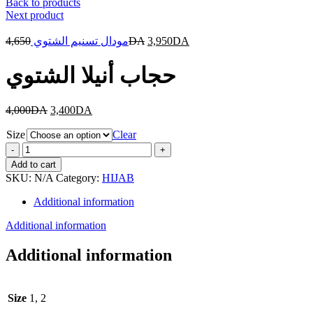
Back to products
Next product
4,650
مودال تسنيم الشتوي
DA
3,950
DA
حجاب أنيلا الشتوي
4,000
DA
3,400
DA
Size
Clear
حجاب
أنيلا
Add to cart
الشتوي
SKU:
N/A
Category:
HIJAB
quantity
Additional information
Additional information
Additional information
Size
1, 2