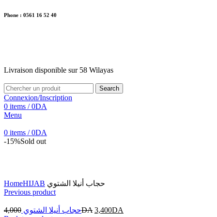
Phone : 0561 16 52 40
26 Av. Kaoula Mokhtar, Wilaya de Jijel
Livraison disponible sur 58 Wilayas
Livraison disponible sur 58 Wilayas
Search
Connexion/Inscription
0
items
/
0
DA
Menu
0
items
/
0
DA
-15%
Sold out
Click to enlarge
Home
HIJAB
حجاب أنيلا الشتوي
Previous product
4,000
حجاب أنيلا الشتوي
DA
3,400
DA