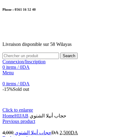
Phone : 0561 16 52 40
26 Av. Kaoula Mokhtar, Wilaya de Jijel
Livraison disponible sur 58 Wilayas
Livraison disponible sur 58 Wilayas
Search
Connexion/Inscription
0
items
/
0
DA
Menu
0
items
/
0
DA
-15%
Sold out
Click to enlarge
Home
HIJAB
حجاب أنيلا الشتوي
Previous product
4,000
حجاب أنيلا الشتوي
DA
2,500
DA