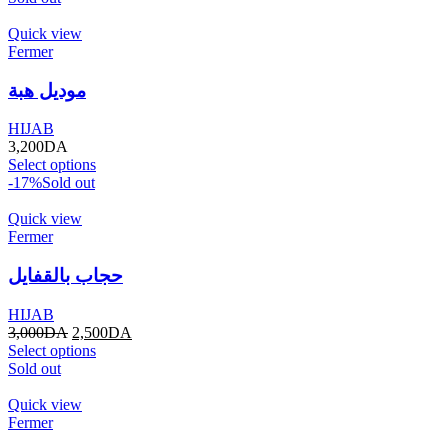
Quick view
Fermer
موديل هبة
HIJAB
3,200
DA
Select options
-17%
Sold out
Quick view
Fermer
حجاب بالقفايل
HIJAB
3,000
DA
2,500
DA
Select options
Sold out
Quick view
Fermer