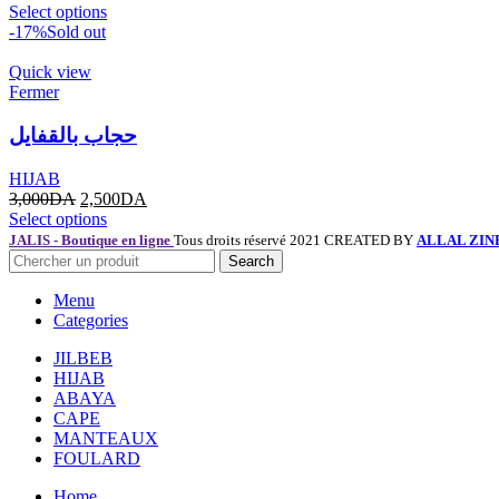
Select options
-17%
Sold out
Quick view
Fermer
حجاب بالقفايل
HIJAB
3,000
DA
2,500
DA
Select options
JALIS - Boutique en ligne
Tous droits réservé 2021 CREATED BY
ALLAL ZIN
Search
Menu
Categories
JILBEB
HIJAB
ABAYA
CAPE
MANTEAUX
FOULARD
Home