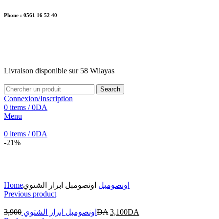
Phone : 0561 16 52 40
26 Av. Kaoula Mokhtar, Wilaya de Jijel
Livraison disponible sur 58 Wilayas
Livraison disponible sur 58 Wilayas
Search
Connexion/Inscription
0
items
/
0
DA
Menu
0
items
/
0
DA
-21%
Click to enlarge
Home
اونصومبل ابرار الشتوي
اونصومبل
Previous product
3,900
اونصومبل ابرار الشتوي
DA
3,100
DA