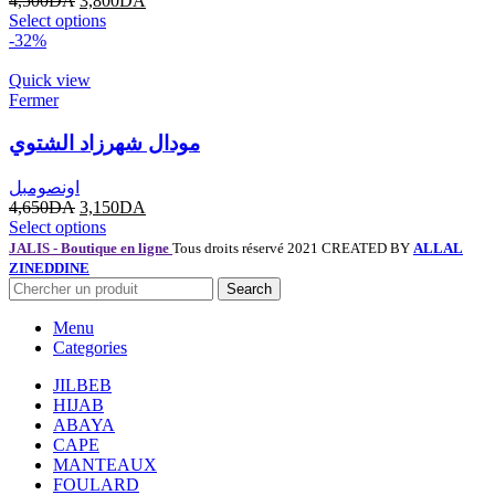
4,500
DA
3,800
DA
Select options
-32%
Quick view
Fermer
مودال شهرزاد الشتوي
اونصومبل
4,650
DA
3,150
DA
Select options
JALIS - Boutique en ligne
Tous droits réservé 2021 CREATED BY
ALLAL
ZINEDDINE
Search
Menu
Categories
JILBEB
HIJAB
ABAYA
CAPE
MANTEAUX
FOULARD